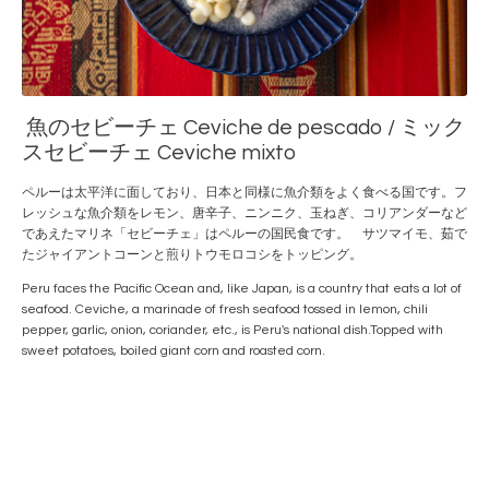
魚のセビーチェ Ceviche de pescado / ミック
スセビーチェ Ceviche mixto
ペルーは太平洋に面しており、日本と同様に魚介類をよく食べる国です。フ
レッシュな魚介類をレモン、唐辛子、ニンニク、玉ねぎ、コリアンダーなど
であえたマリネ「セビーチェ」はペルーの国民食です。 サツマイモ、茹で
たジャイアントコーンと煎りトウモロコシをトッピング。
Peru faces the Pacific Ocean and, like Japan, is a country that eats a lot of
seafood. Ceviche, a marinade of fresh seafood tossed in lemon, chili
pepper, garlic, onion, coriander, etc., is Peru's national dish.Topped with
sweet potatoes, boiled giant corn and roasted corn.