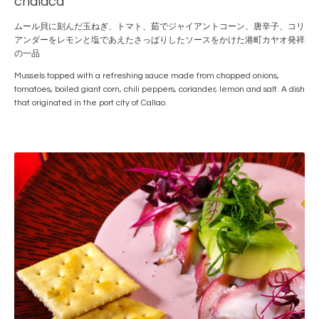
chalaca
ムール貝に刻んだ玉ねぎ、トマト、茹でジャイアントコーン、唐辛子、コリ
アンダーをレモンと塩であえたさっぱりしたソースをかけた港町カヤオ発祥
の一品
Mussels topped with a refreshing sauce made from chopped onions,
tomatoes, boiled giant corn, chili peppers, coriander, lemon and salt. A dish
that originated in the port city of Callao.