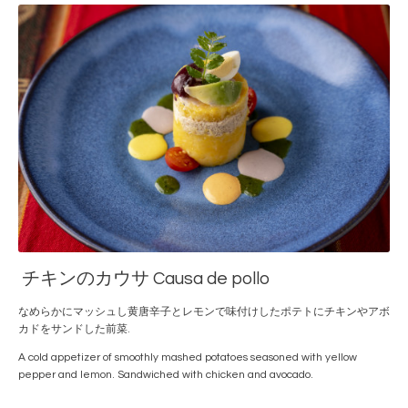
チキンのカウサ Causa de pollo
なめらかにマッシュし黄唐辛子とレモンで味付けしたポテトにチキンやアボ
カドをサンドした前菜.
A cold appetizer of smoothly mashed potatoes seasoned with yellow
pepper and lemon. Sandwiched with chicken and avocado.