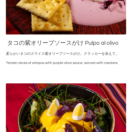
タコの紫オリーブソースがけ Pulpo al olivo
柔らかいタコのスライス紫オリーブソースがけ。クラッカーを添えて。
Tender slices of octopus with purple olive sauce, served with crackers.