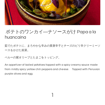
ポテトのワンカイ―ナソースがけ Papa a la
huancaína
茹でたポテトに、まろやかな辛みの黄唐辛子とチーズのピリ辛クリーミーソ
ースをかけた前菜。
ペルーの紫オリーブとたまごをトッピング。
An appetizer of boiled potatoes topped with a spicy creamy sauce made
from mildly spicy yellow chili peppers and cheese. Topped with Peruvian
purple olives and egg.
1