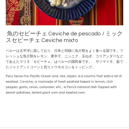
魚のセビーチェ Ceviche de pescado / ミック
スセビーチェ Ceviche mixto
ペルーは太平洋に面しており、日本と同様に魚介類をよく食べる国です。フ
レッシュな魚介類をレモン、唐辛子、ニンニク、玉ねぎ、コリアンダーなど
であえたマリネ「セビーチェ」はペルーの国民食です。 サツマイモ、茹で
たジャイアントコーンと煎りトウモロコシをトッピング。
Peru faces the Pacific Ocean and, like Japan, is a country that eats a lot of
seafood. Ceviche, a marinade of fresh seafood tossed in lemon, chili
pepper, garlic, onion, coriander, etc., is Peru's national dish.Topped with
sweet potatoes, boiled giant corn and roasted corn.