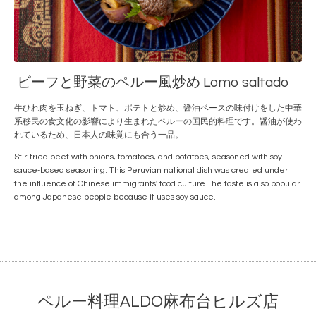
ビーフと野菜のペルー風炒め Lomo saltado
牛ひれ肉を玉ねぎ、トマト、ポテトと炒め、醤油ベースの味付けをした中華
系移民の食文化の影響により生まれたペルーの国民的料理です。醤油が使わ
れているため、日本人の味覚にも合う一品。
Stir-fried beef with onions, tomatoes, and potatoes, seasoned with soy
sauce-based seasoning. This Peruvian national dish was created under
the influence of Chinese immigrants' food culture.The taste is also popular
among Japanese people because it uses soy sauce.
ペルー料理ALDO麻布台ヒルズ店